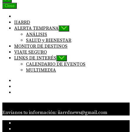
Close
IIARRD
ALERTA TEMPRANA
Show
sub
ANÁLISIS
menu
SALUD y BIENESTAR
MONITOR DE DESTINOS
VIAJE SEGURO
LINKS DE INTERÉS
Show
sub
CALENDARIO DE EVENTOS
menu
MULTIMEDIA
IG
Linkedin
twitter
Envíanos tu información: iiarrdnews@gmail.com
IG
Linkedin