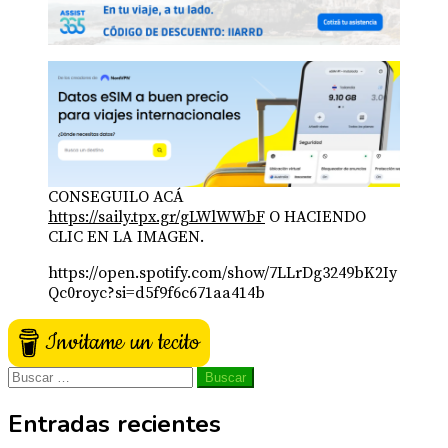
CONSEGUILO ACÁ
https://saily.tpx.gr/gLWlWWbF
O HACIENDO
CLIC EN LA IMAGEN.
https://open.spotify.com/show/7LLrDg3249bK2Iy
Qc0royc?si=d5f9f6c671aa414b
Invitame un tecito
Buscar:
Entradas recientes