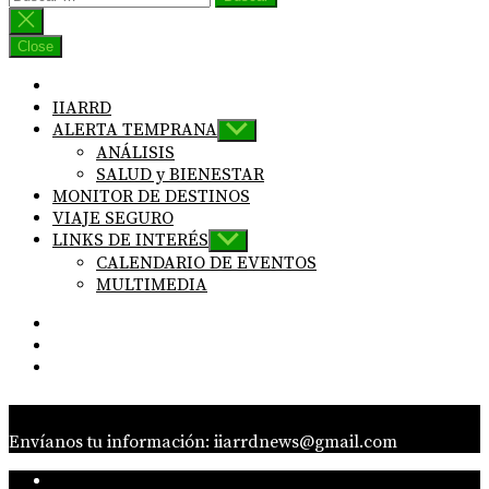
Close
IIARRD
ALERTA TEMPRANA
Show
sub
ANÁLISIS
menu
SALUD y BIENESTAR
MONITOR DE DESTINOS
VIAJE SEGURO
LINKS DE INTERÉS
Show
sub
CALENDARIO DE EVENTOS
menu
MULTIMEDIA
IG
Linkedin
twitter
Envíanos tu información: iiarrdnews@gmail.com
IG