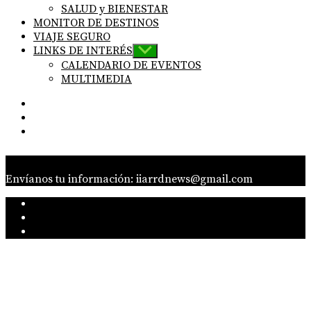
menu
SALUD y BIENESTAR
MONITOR DE DESTINOS
VIAJE SEGURO
LINKS DE INTERÉS
Show
sub
CALENDARIO DE EVENTOS
menu
MULTIMEDIA
IG
Linkedin
twitter
Envíanos tu información: iiarrdnews@gmail.com
IG
Linkedin
twitter