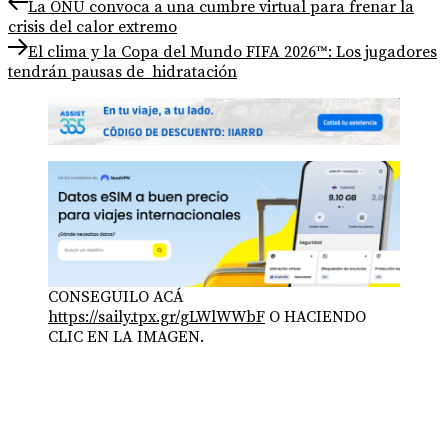
Navegación
Previous
La ONU convoca a una cumbre virtual para frenar la
post:
crisis del calor extremo
de
Next
El clima y la Copa del Mundo FIFA 2026™: Los jugadores
entradas
post:
tendrán pausas de hidratación
CONSEGUILO ACÁ
https://saily.tpx.gr/gLWlWWbF
O HACIENDO
CLIC EN LA IMAGEN.