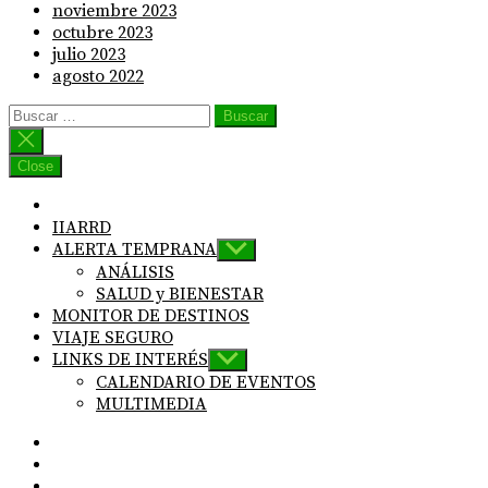
noviembre 2023
octubre 2023
julio 2023
agosto 2022
Buscar:
Close
IIARRD
ALERTA TEMPRANA
Show
sub
ANÁLISIS
menu
SALUD y BIENESTAR
MONITOR DE DESTINOS
VIAJE SEGURO
LINKS DE INTERÉS
Show
sub
CALENDARIO DE EVENTOS
menu
MULTIMEDIA
IG
Linkedin
twitter