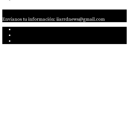
Envíanos tu información: iiarrdnews@gmail.com
IG
Linkedin
twitter