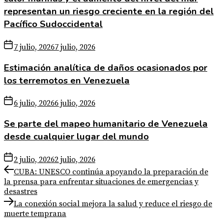
representan un riesgo creciente en la región del
Pacífico Sudoccidental
7 julio, 2026
7 julio, 2026
Estimación analítica de daños ocasionados por
los terremotos en Venezuela
6 julio, 2026
6 julio, 2026
Se parte del mapeo humanitario de Venezuela
desde cualquier lugar del mundo
2 julio, 2026
2 julio, 2026
Navegación
Previous
CUBA: UNESCO continúa apoyando la preparación de
post:
la prensa para enfrentar situaciones de emergencias y
de
desastres
entradas
Next
La conexión social mejora la salud y reduce el riesgo de
post:
muerte temprana