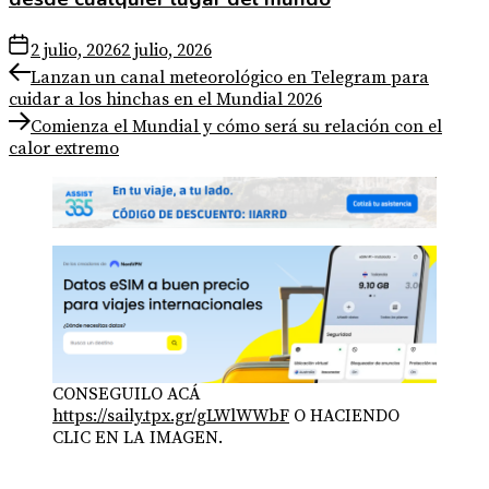
2 julio, 2026
2 julio, 2026
Navegación
Previous
Lanzan un canal meteorológico en Telegram para
post:
cuidar a los hinchas en el Mundial 2026
de
Next
Comienza el Mundial y cómo será su relación con el
entradas
post:
calor extremo
CONSEGUILO ACÁ
https://saily.tpx.gr/gLWlWWbF
O HACIENDO
CLIC EN LA IMAGEN.