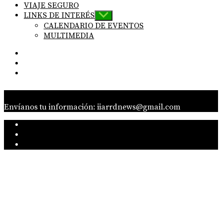
VIAJE SEGURO
LINKS DE INTERÉS
Show
sub
CALENDARIO DE EVENTOS
menu
MULTIMEDIA
IG
Linkedin
twitter
Envíanos tu información: iiarrdnews@gmail.com
IG
Linkedin
twitter